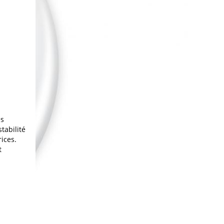
ès
tabilité
ices.
t