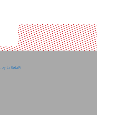
 by LaBetaPi