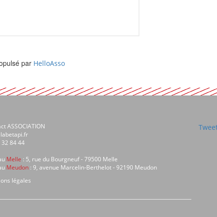
opulsé par
HelloAsso
act ASSOCIATION
Tweet
labetapi.fr
 32 84 44
au
Melle
: 5, rue du Bourgneuf - 79500 Melle
au
Meudon
: 9, avenue Marcelin-Berthelot - 92190 Meudon
ons légales