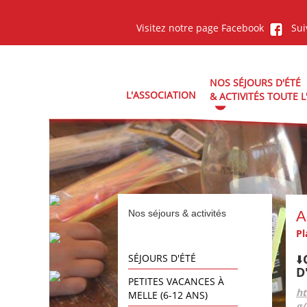
Aller au contenu principal
Visitez notre page Facebook
Sui
NOS SÉJOURS D'ÉTÉ
L'ASSOCIATION
& ACTIVITÉS TOUTE 
Nos séjours & activités
A
Pl
⬇
SÉJOURS D'ÉTÉ
D
PETITES VACANCES À
h
MELLE (6-12 ANS)
g/