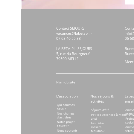
Contact SÉJOURS
Cont
vacances@labetapi.fr
info@
07 68 40 55 38
06 68
LA BETA-PI - SEJOURS
Bure
5, rue du Bourgneuf
Bure
79500 MELLE
Menti
Plan du site
L'association
Nos séjours &
Espa
activités
ensei
Qui sommes
nous ?
Séjours d'été
Anima
Nos champs
scolai
Petites vacances à Melle (6-1
d'activités
ans)
Projet
Notre projet
scolai
Les Bêta-
éducatif
makers
Anima
Nous soutenir
Meudon /
fêtes 