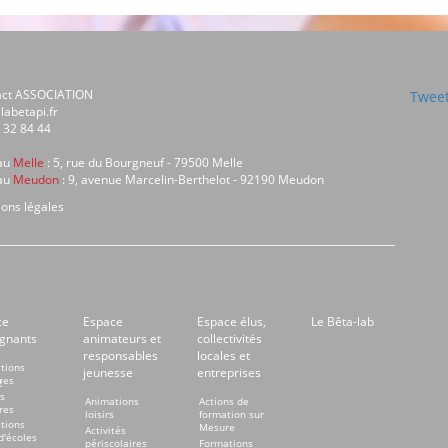
act ASSOCIATION
Tweet
labetapi.fr
 32 84 44
au
Melle
: 5, rue du Bourgneuf - 79500 Melle
au
Meudon
: 9, avenue Marcelin-Berthelot - 92190 Meudon
ons légales
ce
Espace
Espace élus,
Le Bêta-lab
gnants
animateurs et
collectivités
responsables
locales et
tions
jeunesse
entreprises
res
2
s
Animations
Actions de
res
loisirs
formation sur
tions
Mesure
Activités
d'écoles
périscolaires
Formations