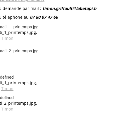
 demande par mail :
timon.griffault@labetapi.fr
 téléphone au
07 80 07 47 66
ti_1_printemps.jpg,
y
Timon
defined
ti_1_printemps.jpg,
y
Timon
defined
ti_2_printemps.jpg,
y
Timon