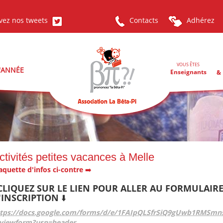
vez nos tweets
Contacts
Adhérez
VOUS ÊTES
L'ANNÉE
Enseignants
& 
ctivités petites vacances à Melle
aquette d'infos ci-contre
➡️
️​CLIQUEZ SUR LE LIEN POUR ALLER AU FORMULAIR
'INSCRIPTION ⬇️​
ttps://docs.google.com/forms/d/e/1FAIpQLSfrSiQ9gUwb1RMSm
viewform?usp=header