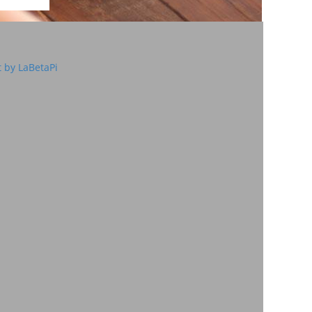
 by LaBetaPi