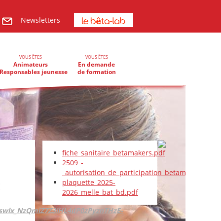
Newsletters
VOUS ÊTES
VOUS ÊTES
Animateurs
En demande
Responsables jeunesse
de formation
fiche_sanitaire_betamakers.pdf
2509_-
_autorisation_de_participation_betamakers.pdf
plaquette_2025-
E
2026_melle_bat_bd.pdf
nswlx_NzQmiZ7Z3iHL4dP0zPyznTHzE-