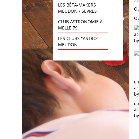
LES BÊTA-MAKERS
OU
MEUDON / SÈVRES
OU
CLUB ASTRONOMIE À
MELLE 79
ac
LES CLUBS "ASTRO"
b
MEUDON
un
ac
b
un
ac
b